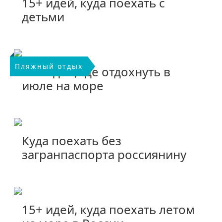
15+ идей, куда поехать с
детьми
Пляжный отдых
20+ идей, где отдохнуть в
июле на море
Куда поехать без
загранпаспорта россиянину
15+ идей, куда поехать летом