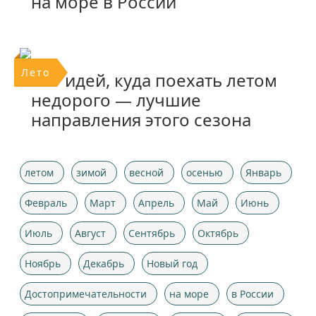
на море в России
Лето
25+ идей, куда поехать летом
недорого — лучшие
направления этого сезона
летом
зимой
весной
осенью
Январь
Февраль
Март
Апрель
Май
Июнь
Июль
Август
Сентябрь
Октябрь
Ноябрь
Декабрь
Новый год
Достопримечательности
на море
в России