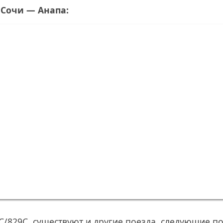
 Сочи — Анапа:
/829С, существуют и другие поезда, следующие п