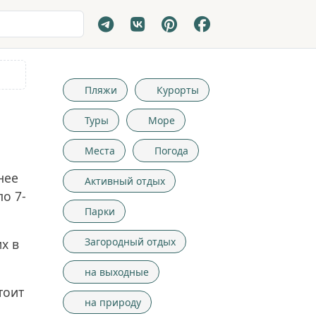
Пляжи
Курорты
Туры
Море
Места
Погода
нее
Активный отдых
о 7-
Парки
Загородный отдых
х в
на выходные
тоит
на природу