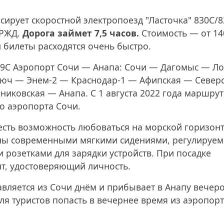
сирует скоростной электропоезд "Ласточка" 830С/8
 РЖД.
Дорога займет 7,5 часов.
Стоимость — от 14
н билеты расходятся очень быстро.
29С Аэропорт Сочи — Анапа: Сочи — Дагомыс — Л
люч — Энем-2 — Краснодар-1 — Афипская — Север
никовская — Анапа. С 1 августа 2022 года маршрут
о аэропорта Сочи.
 есть возможность любоваться на морской горизонт
аны современными мягкими сидениями, регулируе
 розетками для зарядки устройств. При посадке
т, удостоверяющий личность.
равляется из Сочи днём и прибывает в Анапу вечер
я туристов попасть в вечернее время из аэропорт