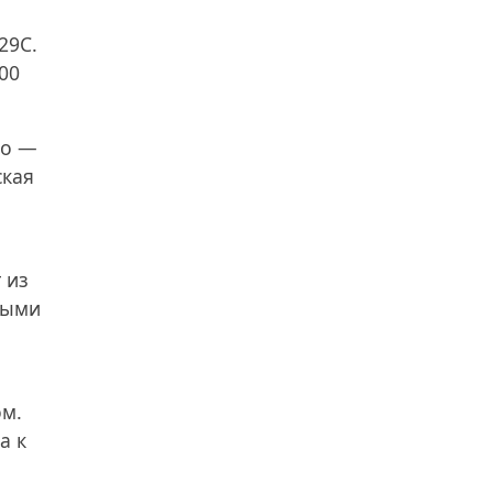
29С.
00
оо —
ская
 из
мыми
ом.
а к