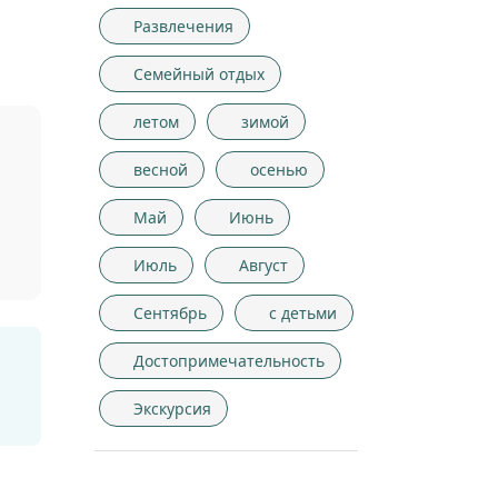
Развлечения
Семейный отдых
летом
зимой
весной
осенью
Май
Июнь
Июль
Август
Сентябрь
с детьми
Достопримечательность
Экскурсия