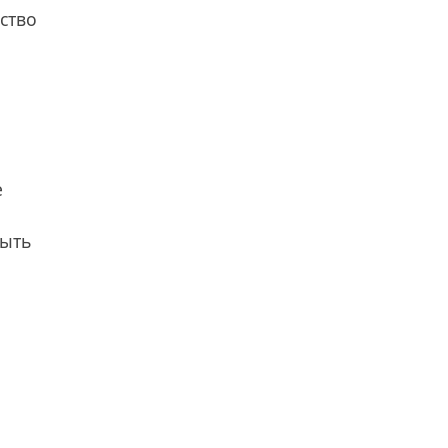
ство
е
быть