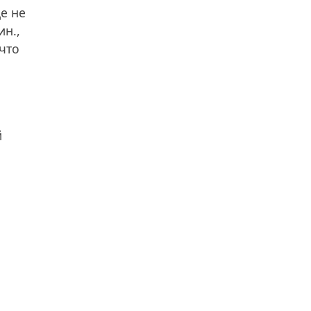
е не
ин.,
 что
й