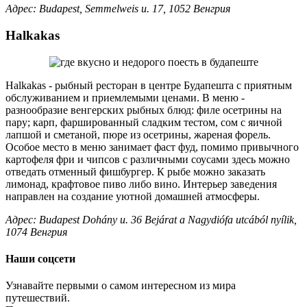
Адрес: Budapest, Semmelweis u. 17, 1052 Венгрия
Halkakas
Halkakas - рыбный ресторан в центре Будапешта с приятным
обслуживанием и приемлемыми ценами. В меню -
разнообразие венгерских рыбных блюд: филе осетрины на
пару; карп, фаршированный сладким тестом, сом с яичной
лапшой и сметаной, пюре из осетрины, жареная форель.
Особое место в меню занимает фаст фуд, помимо привычного
картофеля фри и чипсов с различными соусами здесь можно
отведать отменный фишбургер. К рыбе можно заказать
лимонад, крафтовое пиво либо вино. Интерьер заведения
направлен на создание уютной домашней атмосферы.
Адрес: Budapest Dohány u. 36 Bejárat a Nagydiófa utcából nyílik,
1074 Венгрия
Наши соцсети
Узнавайте первыми о самом интересном из мира
путешествий.