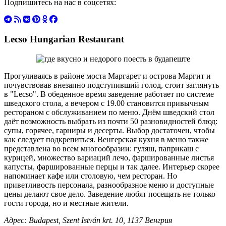
Подпишитесь на нас в соцсетях:
Lecso Hungarian Restaurant
Прогуливаясь в районе моста Маргарет и острова Маргит и
почувствовав внезапно подступивший голод, стоит заглянуть
в "Lecso". В обеденное время заведение работает по системе
шведского стола, а вечером с 19.00 становится привычным
рестораном с обслуживанием по меню. Днём шведский стол
даёт возможность выбрать из почти 50 разновидностей блюд:
супы, горячее, гарниры и десерты. Выбор достаточен, чтобы
как следует подкрепиться. Венгерская кухня в меню также
представлена во всем многообразии: гуляш, паприкаш с
курицей, множество вариаций лечо, фаршированные листья
капусты, фаршированные перцы и так далее. Интерьер скорее
напоминает кафе или столовую, чем ресторан. Но
приветливость персонала, разнообразное меню и доступные
цены делают свое дело. Заведение любят посещать не только
гости города, но и местные жители.
Адрес: Budapest, Szent István krt. 10, 1137 Венгрия