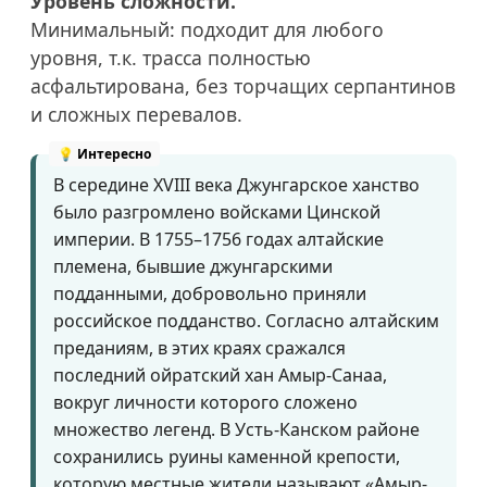
Уровень сложности.
Минимальный: подходит для любого
уровня, т.к. трасса полностью
асфальтирована, без торчащих серпантинов
и сложных перевалов.
В середине XVIII века Джунгарское ханство
было разгромлено войсками Цинской
империи. В
1755–1756
годах алтайские
племена, бывшие джунгарскими
подданными, добровольно приняли
российское подданство. Согласно алтайским
преданиям, в этих краях сражался
последний ойратский хан Амыр-Санаа,
вокруг личности которого сложено
множество легенд. В Усть-Канском районе
сохранились руины каменной крепости,
которую местные жители называют «Амыр-