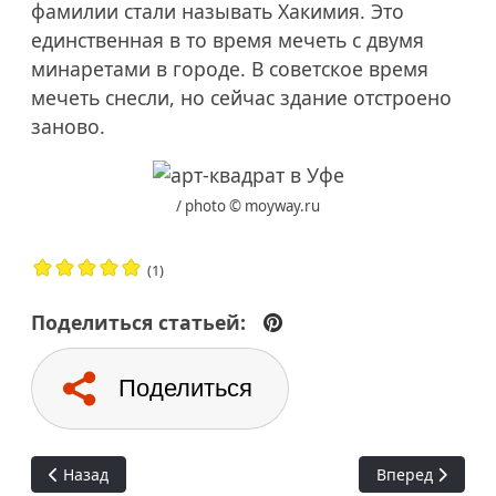
фамилии стали называть Хакимия. Это
единственная в то время мечеть с двумя
минаретами в городе. В советское время
мечеть снесли, но сейчас здание отстроено
заново.
/ photo © moyway.ru
(1)
Поделиться статьей:
Поделиться
Предыдущий: Что нужно сделать в Уфе
Следующий: Про
Назад
Вперед