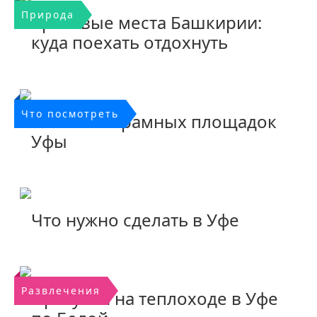
Природа
Красивые места Башкирии:
куда поехать отдохнуть
Что посмотреть
Топ-5 панорамных площадок
Уфы
Что нужно сделать в Уфе
Развлечения
Прогулки на теплоходе в Уфе