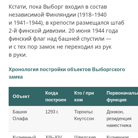
Кстати, пока Выборг входил в состав
независимой Финляндии
(1918–1940
и
1941–1944),
в крепости размещался штаб
2-й
финской дивизии. 20 июня 1944 года
финский флаг над башней спустили —
и с тех пор замок не переходил из рук
в руки.
Хронология постройки объектов Выборгского
замка
Когда
Кто / при
Первоначаль
Объект
построен
ком
функция
Башня
1293 г.
Торгильс
Донжон,
Олафа
Кнутссон
резиденция
наместника
Кузнечный
XIII–XIV
Шведские
Кузнечное