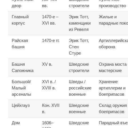
двор
вв.
строители
производство
Главный
1470-е –
Эрик Тотт,
Жилые и
корпус
XVI вв.
каменщики
парадные пок
из Ревеля
Райская
1470-е гг.
Эрик Тотт,
Артиллерийск
башня
Стен
оборона
Стуре
Башня
XV в.
Шведские
Охрана моста 
Сапожника
строители
мастерские
Большой/
XVI в. /
Шведы /
Хранение
Малый
XVIII в.
российские
артиллерии и
арсеналы
военные
боеприпасов
Цейхгауз
Кон. XVII
Шведские
Склад оружия 
в.
военные
боеприпасов
Дом
1606–
Шведские
Парадный въе