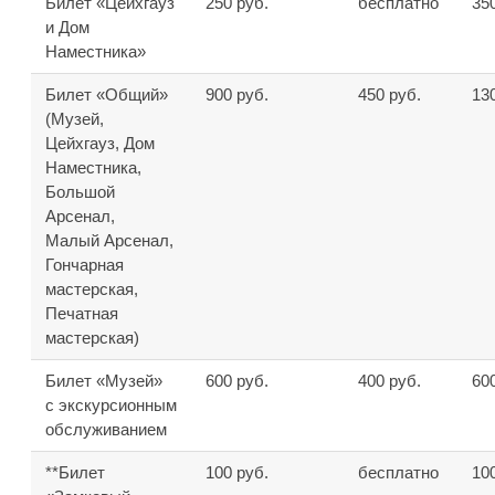
Билет «Цейхгауз
250 руб.
бесплатно
35
и Дом
Наместника»
Билет «Общий»
900 руб.
450 руб.
13
(Музей,
Цейхгауз, Дом
Наместника,
Большой
Арсенал,
Малый Арсенал,
Гончарная
мастерская,
Печатная
мастерская)
Билет «Музей»
600 руб.
400 руб.
60
с экскурсионным
обслуживанием
**Билет
100 руб.
бесплатно
10