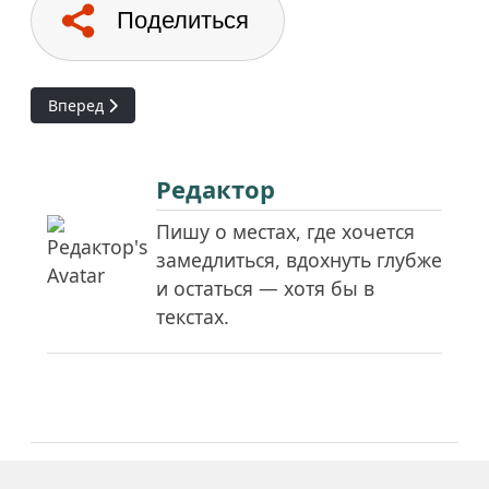
Поделиться
Следующий: Верхние торговые ряды на Красной площад
Вперед
Редактор
Пишу о местах, где хочется
замедлиться, вдохнуть глубже
и остаться — хотя бы в
текстах.