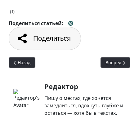
(1)
Поделиться статьей:
Поделиться
Предыдущий: Наама Бэй: отели, погода, развлечения
Следующий: Не
Назад
Вперед
Редактор
Пишу о местах, где хочется
замедлиться, вдохнуть глубже и
остаться — хотя бы в текстах.