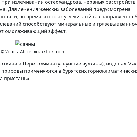
а при излечивании остеохандроза, нервных расстройств,
ма. Для лечения женских заболеваний предусмотрена
ночки, во время которых углекислый газ направленно 
олеваний способствуют минеральные и грязевые ванноч
сет омолаживающий эффект.
 © Victoria Abrosimova / flickr.com
поткина и Перетолчина (уснувшие вулканы), водопад Ма
 природы применяются в бурятских горноклиматически
а пристань».