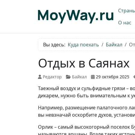
Стран
О нас
Вы здесь:
Куда поехать
Байкал
От
Отдых в Саянах
Редактор
Байкал
29 октября 2025
Таежный воздух и сульфидные грязи – в
дикарем, нужно быть внимательным к у
Например, размещение палаточного лаг
вы невзначай оскорбите духов, установ
Орлик – самый высокогорный поселок Б
называются аршаны. Возле таких источн