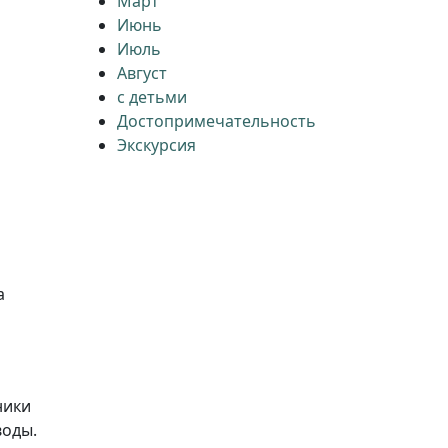
Март
Июнь
Июль
Август
с детьми
Достопримечательность
Экскурсия
а
ники
воды.