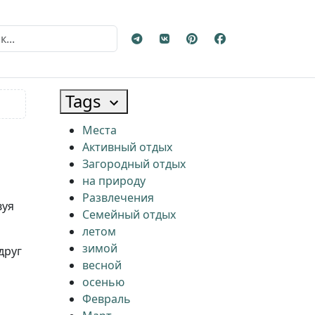
.
Tags
Места
Активный отдых
Загородный отдых
на природу
Развлечения
вуя
Семейный отдых
летом
зимой
друг
весной
осенью
Февраль