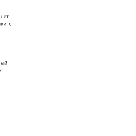
бьет
ки, с
лый
х