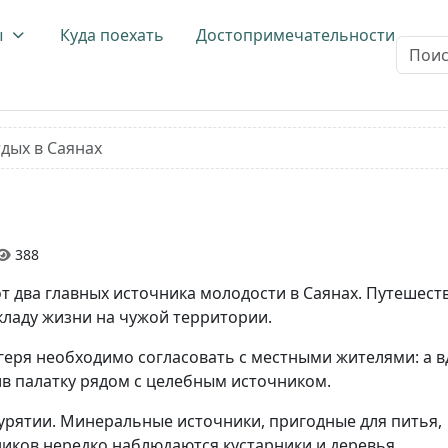
ы
Куда поехать
Достопримечательности
Поиск..
дых в Саянах
388
от два главных источника молодости в Саянах. Путешест
кладу жизни на чужой территории.
еря необходимо согласовать с местными жителями: а в
ив палатку рядом с целебным источником.
урятии. Минеральные источники, пригодные для питья,
иков нередко наблюдаются кустарники и деревья,